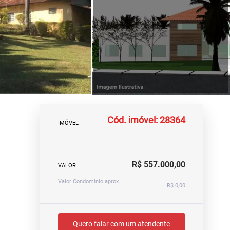
Cód. imóvel: 28364
IMÓVEL
R$ 557.000,00
VALOR
Valor Condomínio aprox.
R$ 0,00
Quero falar com um atendente