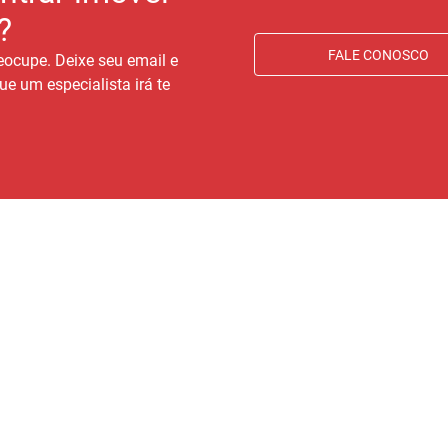
?
FALE CONOSCO
eocupe. Deixe seu email e
ue um especialista irá te
IMÓVEIS
CLIENTE
AT
co
Imóveis para comprar
Área do cliente
Av.
Imóveis para alugar
Ouvidoria
Di
Anunciar seu imóvel
Trabalhe conosco
Favoritos