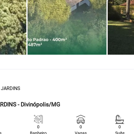
 JARDINS
RDINS - Divinópolis/MG
0
0
0
s
Banheiro
Vagas
Suite