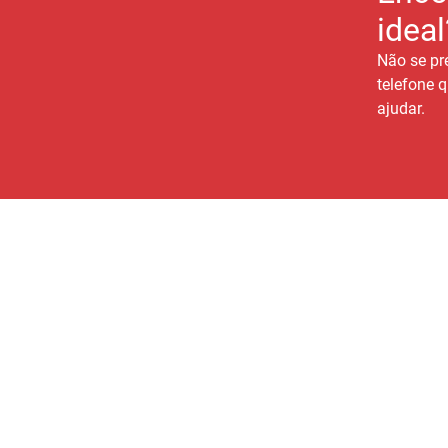
ideal
Não se pr
telefone q
ajudar.
A GERAIS IMOBILIÁRIA
Quem Somos
Conte com a gente para
Fale Conosco
encontrar o lar perfeito e
viver com mais conforto e
Nossa equipe
qualidade de vida!
Documentos