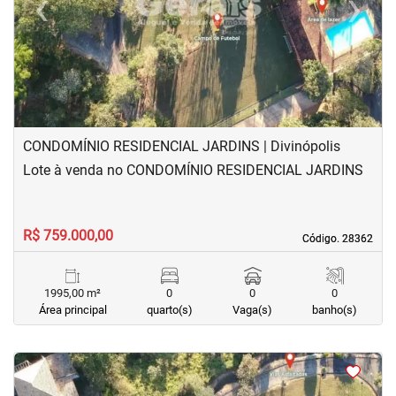
‹
›
Previous
Next
CONDOMÍNIO RESIDENCIAL JARDINS | Divinópolis
Lote à venda no CONDOMÍNIO RESIDENCIAL JARDINS
R$ 759.000,00
Código. 28362
Código. 28362
1995,00 m²
0
0
0
Área principal
quarto(s)
Vaga(s)
banho(s)
<
<
<
<