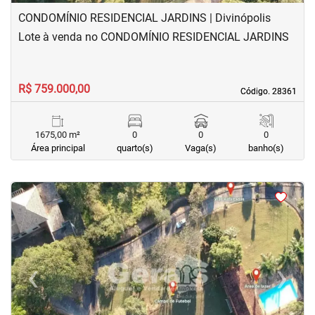
CONDOMÍNIO RESIDENCIAL JARDINS | Divinópolis
Lote à venda no CONDOMÍNIO RESIDENCIAL JARDINS
R$ 759.000,00
Código. 28361
Código. 28361
1675,00 m²
0
0
0
Área principal
quarto(s)
Vaga(s)
banho(s)
<
<
<
<
‹
›
Previous
Next