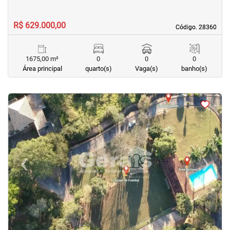
R$ 629.000,00
Código. 28360
Código. 28360
1675,00 m²
0
0
0
Área principal
quarto(s)
Vaga(s)
banho(s)
<
<
<
<
‹
›
Previous
Next