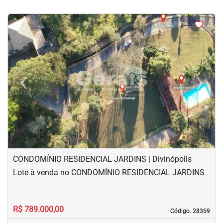
<
<
<
<
‹
›
Previous
Next
CONDOMÍNIO RESIDENCIAL JARDINS | Divinópolis
Lote à venda no CONDOMÍNIO RESIDENCIAL JARDINS
R$ 789.000,00
Código. 28359
Código. 28359