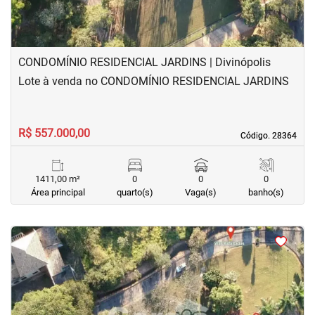
CONDOMÍNIO RESIDENCIAL JARDINS | Divinópolis
Lote à venda no CONDOMÍNIO RESIDENCIAL JARDINS
R$ 557.000,00
Código. 28364
Código. 28364
1411,00 m²
0
0
0
Área principal
quarto(s)
Vaga(s)
banho(s)
<
<
<
<