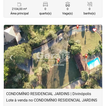
2104,00 m²
0
0
0
Área principal
quarto(s)
Vaga(s)
banho(s)
<
<
<
<
‹
›
Previous
Next
CONDOMÍNIO RESIDENCIAL JARDINS | Divinópolis
Lote à venda no CONDOMÍNIO RESIDENCIAL JARDINS