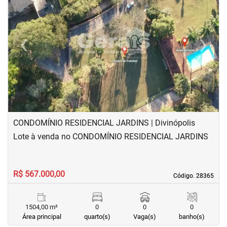
‹
›
Previous
Next
CONDOMÍNIO RESIDENCIAL JARDINS | Divinópolis
Lote à venda no CONDOMÍNIO RESIDENCIAL JARDINS
R$ 567.000,00
Código. 28365
Código. 28365
1504,00 m²
0
0
0
Área principal
quarto(s)
Vaga(s)
banho(s)