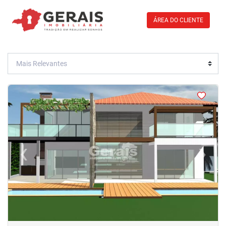
ÁREA DO CLIENTE
<
<
‹
›
Previous
Next