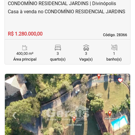
CONDOMÍNIO RESIDENCIAL JARDINS | Divinópolis
Casa à venda no CONDOMÍNIO RESIDENCIAL JARDINS
R$ 1.280.000,00
Código. 28366
Código. 28366
400,00 m²
3
3
1
Área principal
quarto(s)
Vaga(s)
banho(s)
<
<
<
<
‹
›
Previous
Next