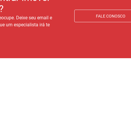
?
FALE CONOSCO
eocupe. Deixe seu email e
ue um especialista irá te
IMÓVEIS
CLIENTE
AT
co
Imóveis para comprar
Área do cliente
Av.
Imóveis para alugar
Ouvidoria
Di
Anunciar seu imóvel
Trabalhe conosco
Favoritos