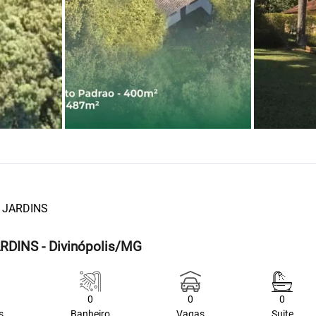
 JARDINS
RDINS - Divinópolis/MG
0
0
0
s
Banheiro
Vagas
Suite