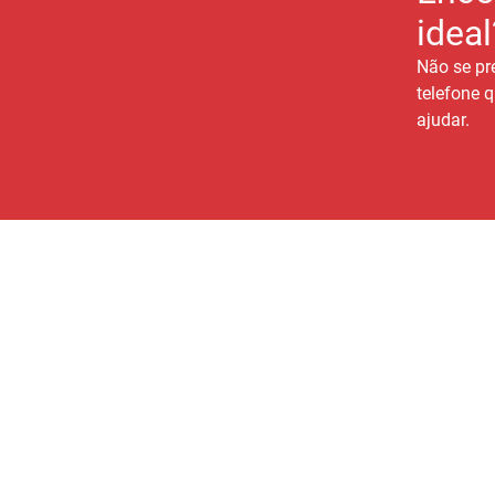
ideal
Não se pr
telefone q
ajudar.
A GERAIS IMOBILIÁRIA
Quem Somos
Conte com a gente para
Fale Conosco
encontrar o lar perfeito e
viver com mais conforto e
Nossa equipe
qualidade de vida!
Documentos