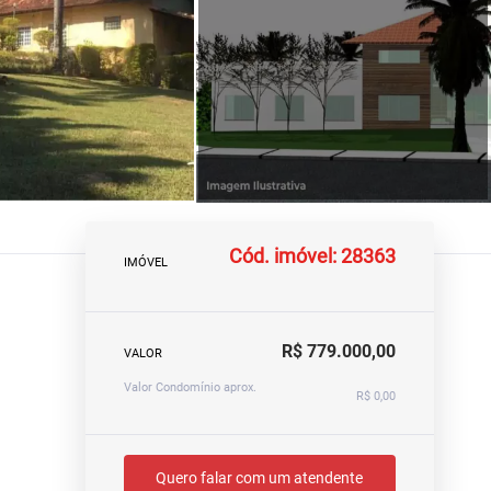
Cód. imóvel: 28363
IMÓVEL
R$ 779.000,00
VALOR
Valor Condomínio aprox.
R$ 0,00
Quero falar com um atendente