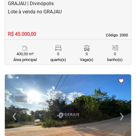
GRAJAU | Divinópolis
Lote à venda no GRAJAU
R$ 45.000,00
Código. 3300
Código. 3300
400,00 m²
0
0
0
Área principal
quarto(s)
Vaga(s)
banho(s)
<
<
‹
›
Previous
Next