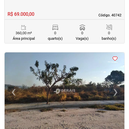
R$ 69.000,00
Código. 40742
Código. 40742
360,00 m²
0
0
0
Área principal
quarto(s)
Vaga(s)
banho(s)
<
<
<
‹
›
Previous
Next