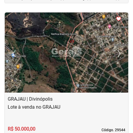
<
<
‹
›
Previous
Next
GRAJAU | Divinópolis
Lote à venda no GRAJAU
R$ 50.000,00
Código. 29544
Código. 29544