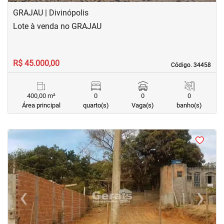
GRAJAU | Divinópolis
Lote à venda no GRAJAU
R$ 45.000,00
Código. 34458
Código. 34458
400,00 m²
0
0
0
Área principal
quarto(s)
Vaga(s)
banho(s)
<
‹
›
Previous
Next