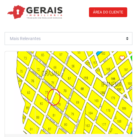
ÁREA DO CLIENTE
<
<
‹
›
Previous
Next