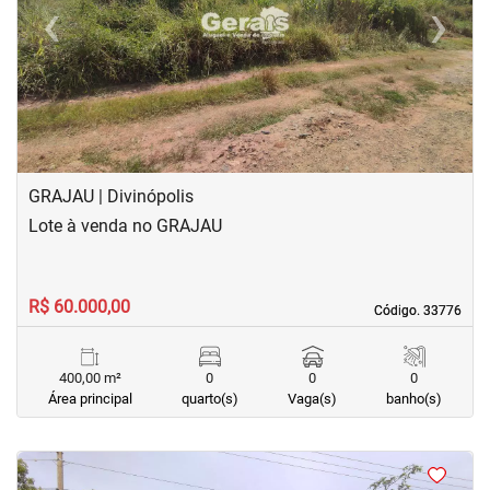
‹
›
Previous
Next
GRAJAU | Divinópolis
Lote à venda no GRAJAU
R$ 60.000,00
Código. 33776
Código. 33776
400,00 m²
0
0
0
Área principal
quarto(s)
Vaga(s)
banho(s)
<
<
<