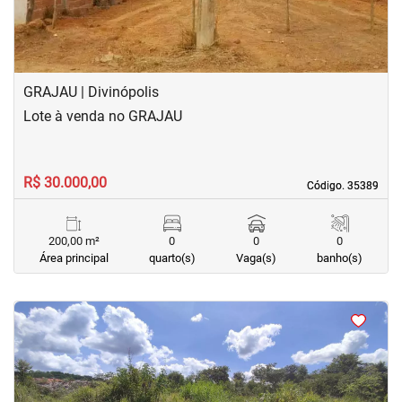
GRAJAU | Divinópolis
Lote à venda no GRAJAU
R$ 30.000,00
Código. 35389
Código. 35389
200,00 m²
0
0
0
Área principal
quarto(s)
Vaga(s)
banho(s)
<
<