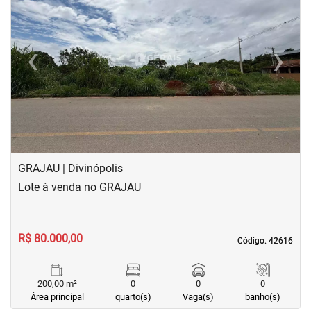
‹
›
Previous
Next
GRAJAU | Divinópolis
Lote à venda no GRAJAU
R$ 80.000,00
Código. 42616
Código. 42616
200,00 m²
0
0
0
Área principal
quarto(s)
Vaga(s)
banho(s)