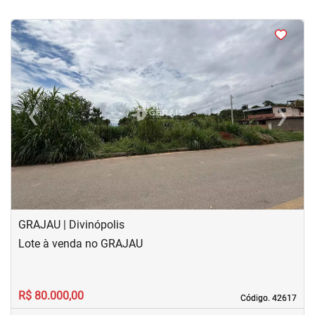
<
‹
›
Previous
Next
GRAJAU | Divinópolis
Lote à venda no GRAJAU
R$ 80.000,00
Código. 42617
Código. 42617