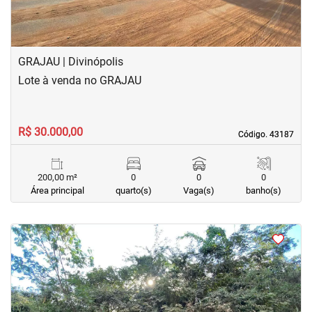
GRAJAU | Divinópolis
Lote à venda no GRAJAU
R$ 30.000,00
Código. 43187
Código. 43187
200,00 m²
0
0
0
Área principal
quarto(s)
Vaga(s)
banho(s)
<