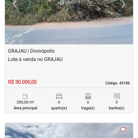
‹
›
Previous
Next
GRAJAU | Divinópolis
Lote à venda no GRAJAU
R$ 30.000,00
Código. 43186
Código. 43186
200,00 m²
0
0
0
Área principal
quarto(s)
Vaga(s)
banho(s)
<