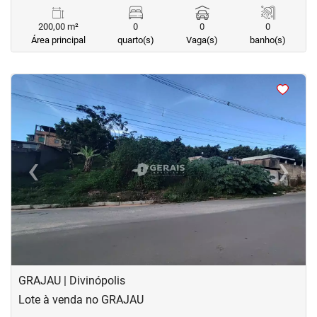
200,00 m²
0
0
0
Área principal
quarto(s)
Vaga(s)
banho(s)
<
<
‹
›
Previous
Next
GRAJAU | Divinópolis
Lote à venda no GRAJAU