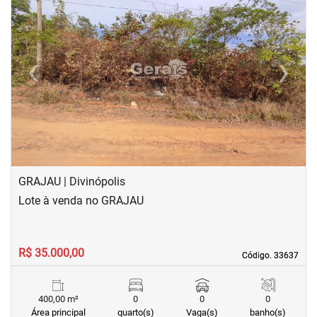
‹
›
Previous
Next
GRAJAU | Divinópolis
Lote à venda no GRAJAU
R$ 35.000,00
Código. 33637
Código. 33637
400,00 m²
0
0
0
Área principal
quarto(s)
Vaga(s)
banho(s)