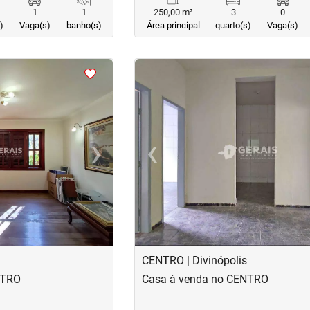
1
1
250,00 m²
3
0
)
Vaga(s)
banho(s)
Área principal
quarto(s)
Vaga(s)
<
<
<
<
›
‹
Next
Previous
CENTRO | Divinópolis
NTRO
Casa à venda no CENTRO