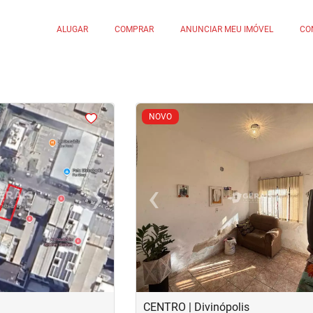
ALUGAR
COMPRAR
ANUNCIAR MEU IMÓVEL
CO
<
<
<
<
NOVO
›
‹
Next
Previous
CENTRO | Divinópolis