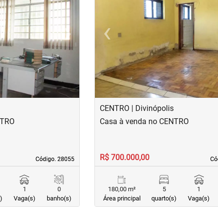
›
‹
Next
Previous
CENTRO | Divinópolis
NTRO
Casa à venda no CENTRO
R$ 700.000,00
Código. 28055
Código. 28055
Có
Có
1
0
180,00 m²
5
1
)
Vaga(s)
banho(s)
Área principal
quarto(s)
Vaga(s)