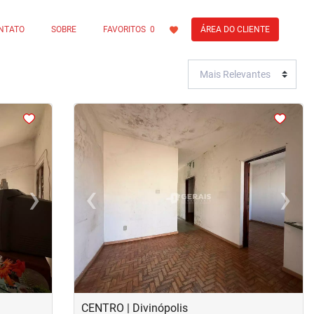
NTATO
SOBRE
FAVORITOS
0
ÁREA DO CLIENTE
<
<
<
<
›
‹
›
Next
Previous
Next
CENTRO | Divinópolis