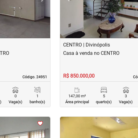
CENTRO | Divinópolis
NTRO
Casa à venda no CENTRO
R$ 850.000,00
Código. 24951
Código. 24951
Có
Có
0
1
147,00 m²
5
3
)
Vaga(s)
banho(s)
Área principal
quarto(s)
Vaga(s)
<
<
<
<