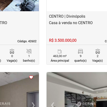
CENTRO | Divinópolis
NTRO
Casa à venda no CENTRO
R$ 3.500.000,00
Código. 42602
Código. 42602
C
C
0
1
463,00 m²
9
2
)
Vaga(s)
banho(s)
Área principal
quarto(s)
Vaga(s)
<
<
<
<
›
‹
Next
Previous