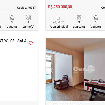
R$ 280.000,00
Código. 40917
Código. 40917
Có
Có
3
4
90,00 m²
3
1
)
Vaga(s)
banho(s)
Área principal
quarto(s)
Vaga(s)
<
<
<
<
›
‹
Next
Previous