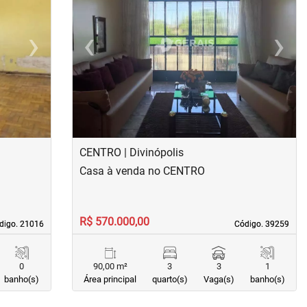
›
‹
›
Next
Previous
Next
CENTRO | Divinópolis
Casa à venda no CENTRO
R$ 570.000,00
digo. 21016
digo. 21016
Código. 39259
Código. 39259
0
90,00 m²
3
3
1
banho(s)
Área principal
quarto(s)
Vaga(s)
banho(s)