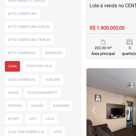
APARTAMENTO DUPLEX
Lote à venda no CE
APTO COBERTURA
APTO COBERTURA DUPLEX
R$ 1.900.000,00
APTO COBERTURA TRIPLEX
202,00 m²
0
APTO COMERCIAL
BARRACÃO
Área principal
quarto(s
CASA COM LOJA
CASA
<
<
<
<
CASA COMERCIAL
CHÁCARA
CHALÉ
ESTACIONAMENTO
‹
FAZENDA
GALPÃO
GARAGEM
Previous
KITNET
LOFT
LOJA
LOJA COM SOBRELOJA
LOTE