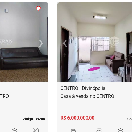
<
<
<
<
›
‹
Next
Previous
CENTRO | Divinópolis
NTRO
Casa à venda no CENTRO
R$ 6.000.000,00
Código. 38208
Código. 38208
Có
Có