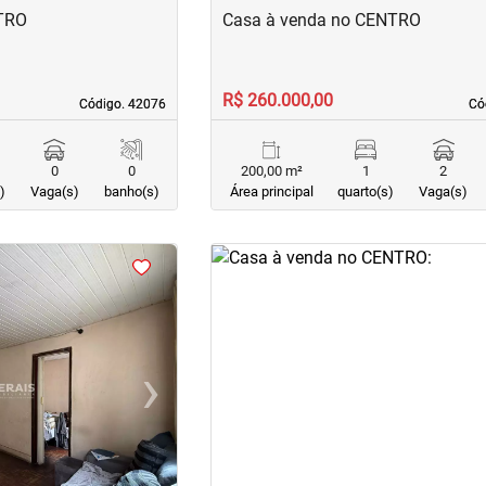
NTRO
Casa à venda no CENTRO
R$ 260.000,00
Código. 42076
Código. 42076
Có
Có
0
0
200,00 m²
1
2
)
Vaga(s)
banho(s)
Área principal
quarto(s)
Vaga(s)
<
<
<
<
›
‹
Next
Previous