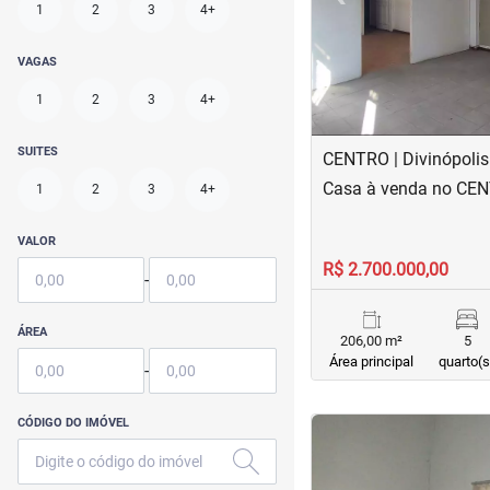
1
2
3
4+
VAGAS
1
2
3
4+
SUITES
CENTRO | Divinópolis
Casa à venda no CE
1
2
3
4+
VALOR
R$ 2.700.000,00
-
ÁREA
206,00 m²
5
Área principal
quarto(s
-
CÓDIGO DO IMÓVEL
<
<
<
<