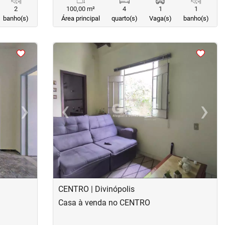
2
100,00 m²
4
1
1
banho(s)
Área principal
quarto(s)
Vaga(s)
banho(s)
<
<
<
<
›
‹
›
Next
Previous
Next
CENTRO | Divinópolis
Casa à venda no CENTRO