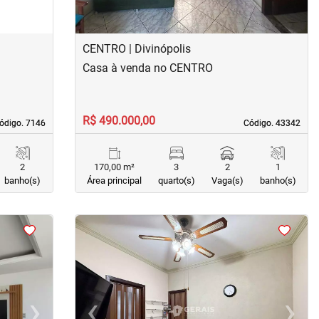
CENTRO | Divinópolis
Casa à venda no CENTRO
R$ 490.000,00
ódigo. 7146
ódigo. 7146
Código. 43342
Código. 43342
2
170,00 m²
3
2
1
banho(s)
Área principal
quarto(s)
Vaga(s)
banho(s)
<
<
<
<
›
‹
›
Next
Previous
Next