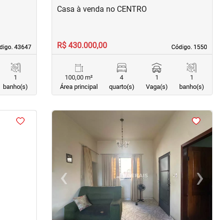
Casa à venda no CENTRO
R$ 430.000,00
digo. 43647
digo. 43647
Código. 1550
Código. 1550
1
100,00 m²
4
1
1
banho(s)
Área principal
quarto(s)
Vaga(s)
banho(s)
<
<
<
<
›
‹
›
Next
Previous
Next