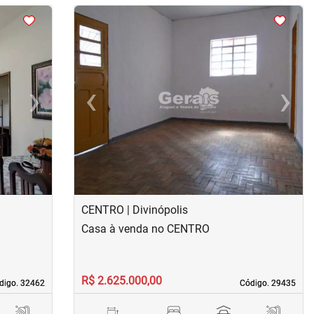
<
<
<
<
›
‹
›
Next
Previous
Next
CENTRO | Divinópolis
Casa à venda no CENTRO
R$ 2.625.000,00
digo. 32462
digo. 32462
Código. 29435
Código. 29435