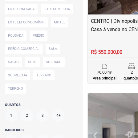
LOTE COM CASA
LOTE COM LOJA
CENTRO | Divinópolis
LOTE EM CONDOMÍNIO
MOTEL
Casa à venda no CE
POUSADA
PRÉDIO
PRÉDIO COMERCIAL
SALA
R$ 550.000,00
SALÃO
SÍTIO
SOBRADO
70,00 m²
2
SOBRELOJA
TERRAÇO
Área principal
quarto(s
TERRENO
<
<
<
<
QUARTOS
1
2
3
4+
‹
BANHEIROS
Previous