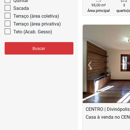
Quintal
95,00 m²
3
Sacada
Área principal
quarto(s
Terraço (área coletiva)
Terraço (área privativa)
<
<
<
<
Teto (Acab. Gesso)
Buscar
‹
Previous
CENTRO | Divinópolis
Casa à venda no CE