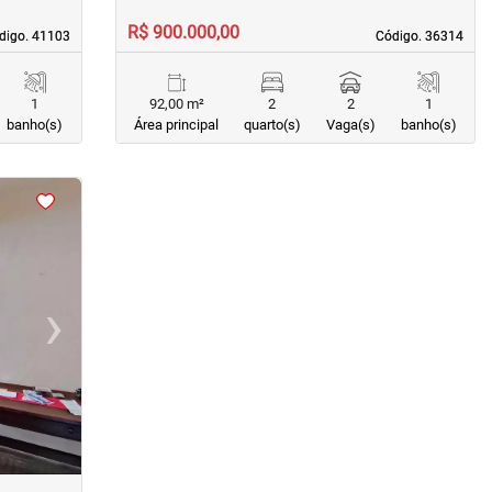
R$ 900.000,00
digo. 41103
digo. 41103
Código. 36314
Código. 36314
1
92,00 m²
2
2
1
banho(s)
Área principal
quarto(s)
Vaga(s)
banho(s)
›
Next