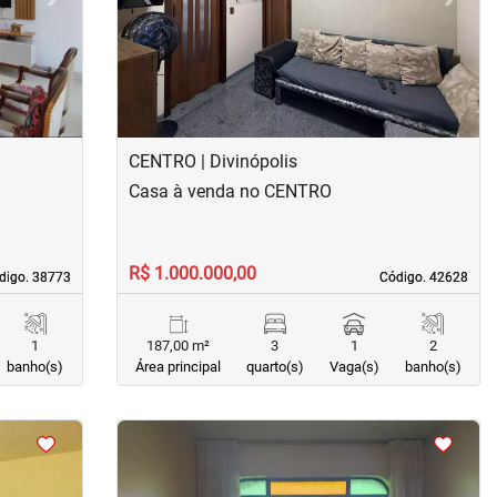
CENTRO | Divinópolis
Casa à venda no CENTRO
R$ 1.000.000,00
digo. 38773
digo. 38773
Código. 42628
Código. 42628
1
187,00 m²
3
1
2
banho(s)
Área principal
quarto(s)
Vaga(s)
banho(s)
<
<
<
<