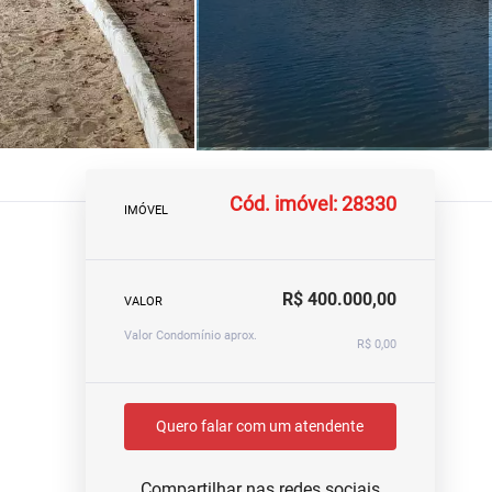
Cód. imóvel: 28330
IMÓVEL
R$ 400.000,00
VALOR
Valor Condomínio aprox.
R$ 0,00
Quero falar com um atendente
Compartilhar nas redes sociais