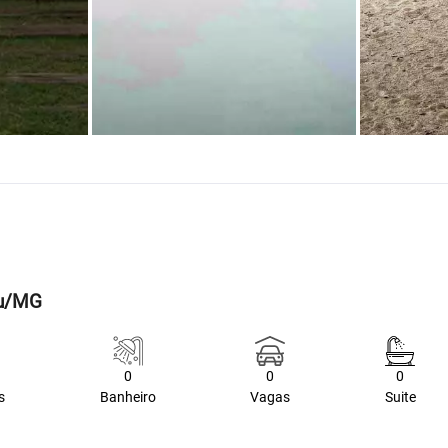
ru/MG
0
0
0
s
Banheiro
Vagas
Suite