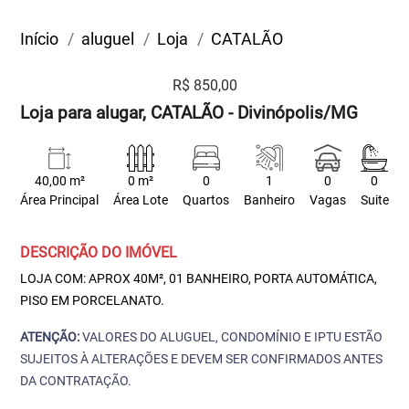
Início
aluguel
Loja
CATALÃO
R$ 850,00
Loja para alugar, CATALÃO - Divinópolis/MG
40,00 m²
0 m²
0
1
0
0
Área Principal
Área Lote
Quartos
Banheiro
Vagas
Suite
DESCRIÇÃO DO IMÓVEL
LOJA COM: APROX 40M², 01 BANHEIRO, PORTA AUTOMÁTICA,
PISO EM PORCELANATO.
ATENÇÃO:
VALORES DO ALUGUEL, CONDOMÍNIO E IPTU ESTÃO
SUJEITOS À ALTERAÇÕES E DEVEM SER CONFIRMADOS ANTES
DA CONTRATAÇÃO.