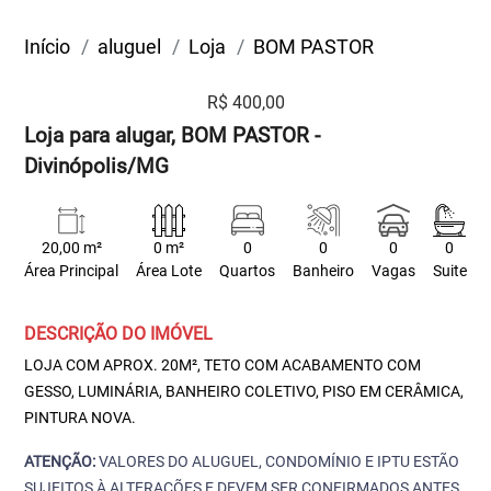
Início
aluguel
Loja
BOM PASTOR
R$ 400,00
Loja para alugar, BOM PASTOR -
Divinópolis/MG
20,00 m²
0 m²
0
0
0
0
Área Principal
Área Lote
Quartos
Banheiro
Vagas
Suite
DESCRIÇÃO DO IMÓVEL
LOJA COM APROX. 20M², TETO COM ACABAMENTO COM
GESSO, LUMINÁRIA, BANHEIRO COLETIVO, PISO EM CERÂMICA,
PINTURA NOVA.
ATENÇÃO:
VALORES DO ALUGUEL, CONDOMÍNIO E IPTU ESTÃO
SUJEITOS À ALTERAÇÕES E DEVEM SER CONFIRMADOS ANTES