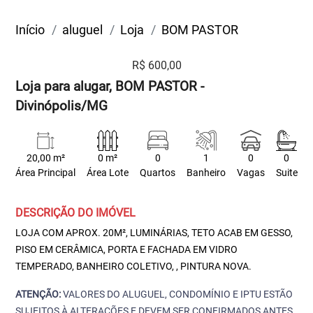
Início
aluguel
Loja
BOM PASTOR
R$ 600,00
Loja para alugar, BOM PASTOR -
Divinópolis/MG
20,00 m²
0 m²
0
1
0
0
Área Principal
Área Lote
Quartos
Banheiro
Vagas
Suite
DESCRIÇÃO DO IMÓVEL
LOJA COM APROX. 20M², LUMINÁRIAS, TETO ACAB EM GESSO,
PISO EM CERÂMICA, PORTA E FACHADA EM VIDRO
TEMPERADO, BANHEIRO COLETIVO, , PINTURA NOVA.
ATENÇÃO:
VALORES DO ALUGUEL, CONDOMÍNIO E IPTU ESTÃO
SUJEITOS À ALTERAÇÕES E DEVEM SER CONFIRMADOS ANTES