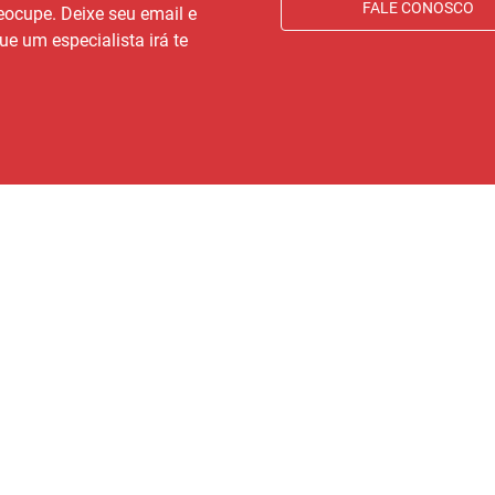
FALE CONOSCO
eocupe. Deixe seu email e
ue um especialista irá te
IMÓVEIS
CLIENTE
AT
co
Imóveis para comprar
Área do cliente
Av.
Imóveis para alugar
Ouvidoria
Di
Anunciar seu imóvel
Trabalhe conosco
Favoritos