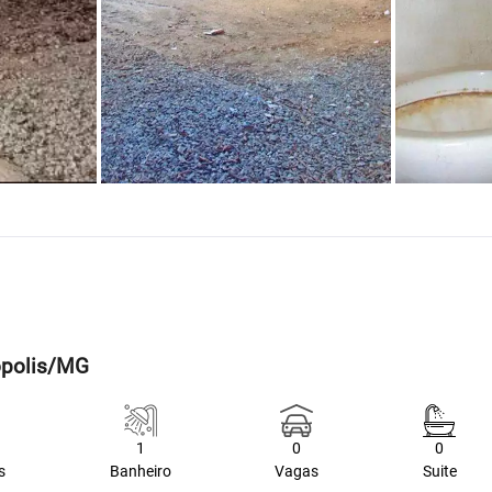
ópolis/MG
1
0
0
s
Banheiro
Vagas
Suite