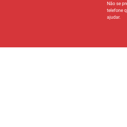
Não se pr
telefone q
ajudar.
A GERAIS IMOBILIÁRIA
Quem Somos
Conte com a gente para
Fale Conosco
encontrar o lar perfeito e
viver com mais conforto e
Nossa equipe
qualidade de vida!
Documentos
Política de Privacidade