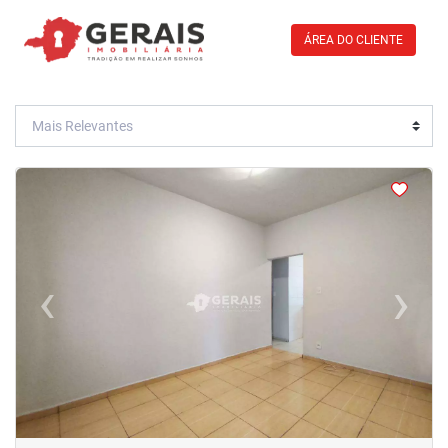
ÁREA DO CLIENTE
<
<
<
<
‹
›
Previous
Next