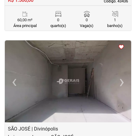
R$ 1.500,00
Código. 43436
Código. 43436
60,00 m²
0
0
1
Área principal
quarto(s)
Vaga(s)
banho(s)
<
<
‹
›
Previous
Next
SÃO JOSÉ | Divinópolis