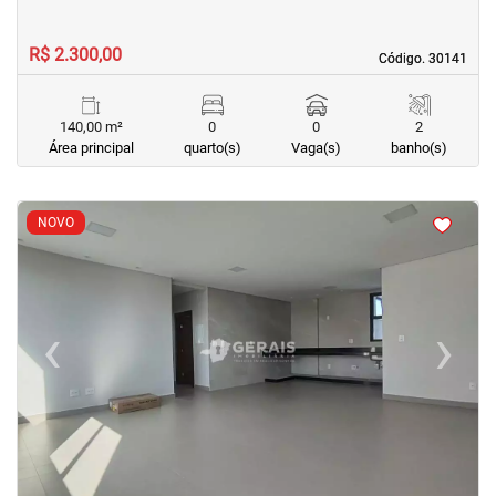
R$ 2.300,00
Código. 30141
Código. 30141
140,00 m²
0
0
2
Área principal
quarto(s)
Vaga(s)
banho(s)
<
<
<
<
NOVO
‹
›
Previous
Next