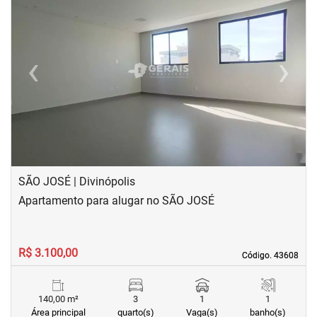
‹
›
Previous
Next
SÃO JOSÉ | Divinópolis
Apartamento para alugar no SÃO JOSÉ
R$ 3.100,00
Código. 43608
Código. 43608
140,00 m²
3
1
1
Área principal
quarto(s)
Vaga(s)
banho(s)