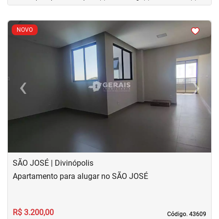
<
<
<
<
NOVO
‹
›
Previous
Next
SÃO JOSÉ | Divinópolis
Apartamento para alugar no SÃO JOSÉ
R$ 3.200,00
Código. 43609
Código. 43609