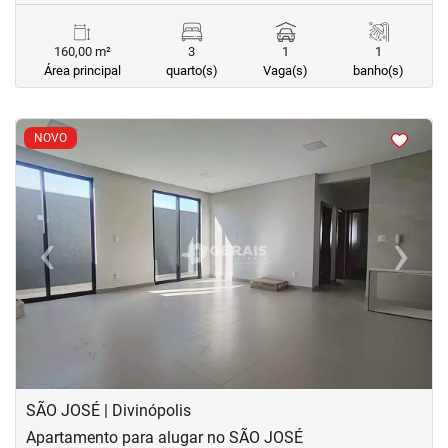
160,00 m²
3
1
1
Área principal
quarto(s)
Vaga(s)
banho(s)
<
<
<
<
NOVO
‹
›
Previous
Next
SÃO JOSÉ | Divinópolis
Apartamento para alugar no SÃO JOSÉ