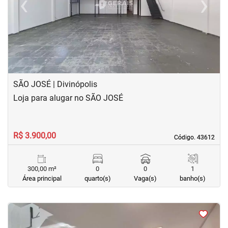
‹
›
Previous
Next
SÃO JOSÉ | Divinópolis
Loja para alugar no SÃO JOSÉ
R$ 3.900,00
Código. 43612
Código. 43612
300,00 m²
0
0
1
Área principal
quarto(s)
Vaga(s)
banho(s)
<
<
<
<