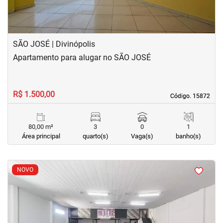
SÃO JOSÉ | Divinópolis
Apartamento para alugar no SÃO JOSÉ
R$ 1.500,00
Código. 15872
Código. 15872
80,00 m²
3
0
1
Área principal
quarto(s)
Vaga(s)
banho(s)
<
<
<
<
NOVO