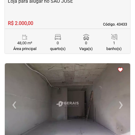
Loja para alugar no SÃO JOSÉ
R$ 2.000,00
Código. 43433
Código. 43433
48,00 m²
0
0
1
Área principal
quarto(s)
Vaga(s)
banho(s)
<
<
‹
›
Previous
Next