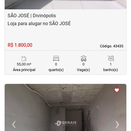
SÃO JOSÉ | Divinópolis
Loja para alugar no SÃO JOSÉ
R$ 1.800,00
Código. 43435
Código. 43435
55,00 m²
0
0
1
Área principal
quarto(s)
Vaga(s)
banho(s)
<
<
‹
›
Previous
Next