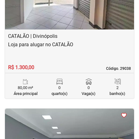
CATALÃO | Divinópolis
Loja para alugar no CATALÃO
R$ 1.300,00
Código. 29038
Código. 29038
80,00 m²
0
0
2
Área principal
quarto(s)
Vaga(s)
banho(s)
<
<
<
<