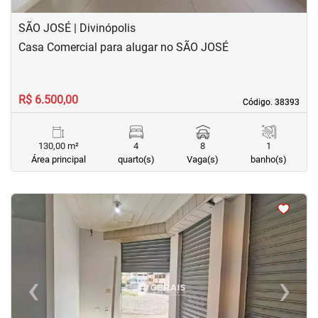
SÃO JOSÉ | Divinópolis
Casa Comercial para alugar no SÃO JOSÉ
R$ 6.500,00
Código. 38393
Código. 38393
130,00 m²
4
8
1
Área principal
quarto(s)
Vaga(s)
banho(s)
<
<
<
<
‹
›
Previous
Next