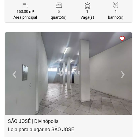
150,00 m²
5
1
1
Área principal
quarto(s)
Vaga(s)
banho(s)
<
<
<
<
‹
›
Previous
Next
SÃO JOSÉ | Divinópolis
Loja para alugar no SÃO JOSÉ