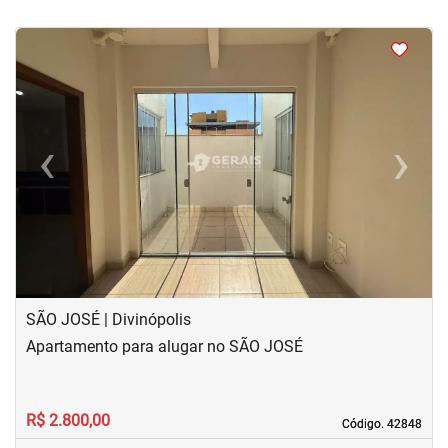
<
<
<
<
‹
›
Previous
Next
SÃO JOSÉ | Divinópolis
Apartamento para alugar no SÃO JOSÉ
R$ 2.800,00
Código. 42848
Código. 42848