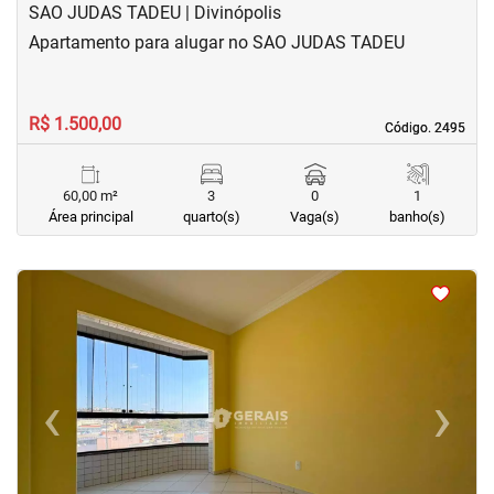
SAO JUDAS TADEU | Divinópolis
Apartamento para alugar no SAO JUDAS TADEU
R$ 1.500,00
Código. 2495
Código. 2495
60,00 m²
3
0
1
Área principal
quarto(s)
Vaga(s)
banho(s)
<
<
<
<
‹
›
Previous
Next