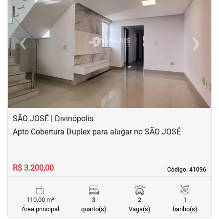
‹
›
Previous
Next
SÃO JOSÉ | Divinópolis
Apto Cobertura Duplex para alugar no SÃO JOSÉ
R$ 3.200,00
Código. 41096
Código. 41096
110,00 m²
3
2
1
Área principal
quarto(s)
Vaga(s)
banho(s)