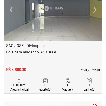
‹
›
Previous
Next
SÃO JOSÉ | Divinópolis
Loja para alugar no SÃO JOSÉ
R$ 4.800,00
Código. 43015
Código. 43015
150,00 m²
0
4
1
Área principal
quarto(s)
Vaga(s)
banho(s)
<
<