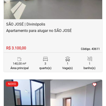
SÃO JOSÉ | Divinópolis
Apartamento para alugar no SÃO JOSÉ
R$ 3.100,00
Código. 43611
Código. 43611
140,00 m²
3
1
1
Área principal
quarto(s)
Vaga(s)
banho(s)
<
<
<
<
NOVO