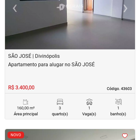
‹
›
Previous
Next
SÃO JOSÉ | Divinópolis
Apartamento para alugar no SÃO JOSÉ
R$ 3.400,00
Código. 43603
Código. 43603
160,00 m²
3
1
1
Área principal
quarto(s)
Vaga(s)
banho(s)
<
<
<
<
NOVO