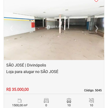
‹
›
Previous
Next
SÃO JOSÉ | Divinópolis
Loja para alugar no SÃO JOSÉ
R$ 35.000,00
Código. 5045
Código. 5045
1500,00 m²
0
10
10