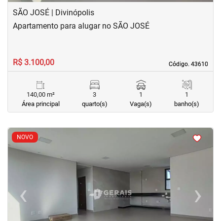
SÃO JOSÉ | Divinópolis
Apartamento para alugar no SÃO JOSÉ
R$ 3.100,00
Código. 43610
Código. 43610
140,00 m²
3
1
1
Área principal
quarto(s)
Vaga(s)
banho(s)
<
<
<
<
NOVO
‹
›
Previous
Next