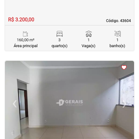
R$ 3.200,00
Código. 43604
Código. 43604
160,00 m²
3
1
1
Área principal
quarto(s)
Vaga(s)
banho(s)
<
<
<
<
‹
›
Previous
Next