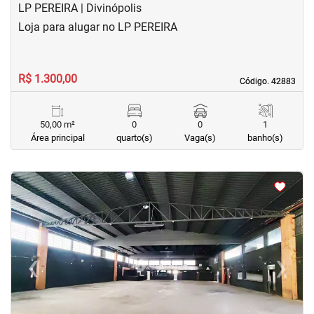
LP PEREIRA | Divinópolis
Loja para alugar no LP PEREIRA
R$ 1.300,00
Código. 42883
Código. 42883
50,00 m²
0
0
1
Área principal
quarto(s)
Vaga(s)
banho(s)
<
<
<
<
‹
›
Previous
Next