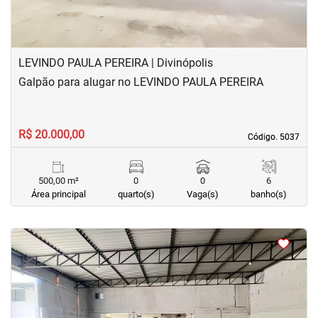
LEVINDO PAULA PEREIRA | Divinópolis
Galpão para alugar no LEVINDO PAULA PEREIRA
R$ 20.000,00
Código. 5037
Código. 5037
500,00 m²
0
0
6
Área principal
quarto(s)
Vaga(s)
banho(s)
<
<
<
<