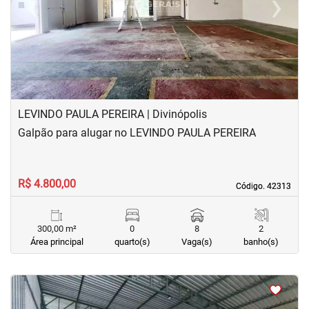
‹
›
Previous
Next
LEVINDO PAULA PEREIRA | Divinópolis
Galpão para alugar no LEVINDO PAULA PEREIRA
R$ 4.800,00
Código. 42313
Código. 42313
300,00 m²
0
8
2
Área principal
quarto(s)
Vaga(s)
banho(s)
<
<
<
<