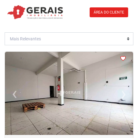
ÁREA DO CLIENTE
<
<
<
<
‹
›
Previous
Next