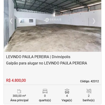
‹
›
Previous
Next
LEVINDO PAULA PEREIRA | Divinópolis
Galpão para alugar no LEVINDO PAULA PEREIRA
R$ 4.800,00
Código. 42312
Código. 42312
300,00 m²
0
4
2
Área principal
quarto(s)
Vaga(s)
banho(s)